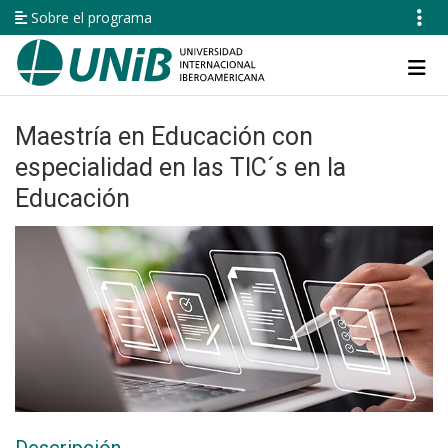
Pasar
Sobre el programa
al
contenido
Navegación
principal
principal
Maestría en Educación con
especialidad en las TIC´s en la
Educación