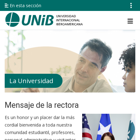
Pasar
En esta sección
al
contenido
Navegación
principal
principal
La Universidad
Mensaje de la rectora
Es un honor y un placer dar la más
cordial bienvenida a toda nuestra
comunidad estudiantil, profesores,
personal administrativo y visitantes