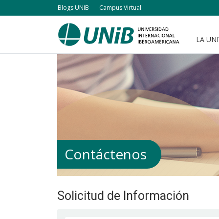
Pasar
Blogs UNIB
Campus Virtual
al
contenido
LA UN
Navegación
principal
principal
Contáctenos
Solicitud de Información