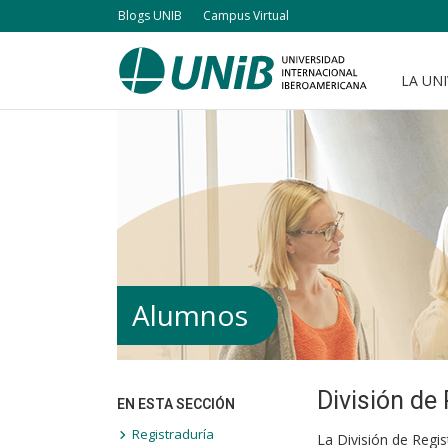
Pasar
Blogs UNIB
Campus Virtual
al
contenido
LA UN
Navegación
principal
principal
Alumnos
División de
EN ESTA SECCIÓN
Registraduría
La División de Regis