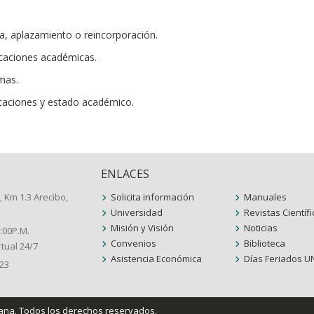
ja, aplazamiento o reincorporación.
icaciones académicas.
omas.
icaciones y estado académico.
ENLACES
, Km 1.3 Arecibo,
Solicita información
Manuales
Universidad
Revistas Científ
Misión y Visión
Noticias
5:00P.M.
Convenios
Biblioteca
tual 24/7
Asistencia Económica
Días Feriados U
123
cana
. Todos los derechos reservados.