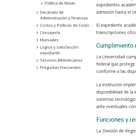
Política de Notas
expedientes académi
admisión hasta el o
Decanato de
Administración y Finanzas
El expediente académ
Costos y Políticas de Costo
transcripciones ofic
Consejería
Manuales
Cumplimiento 
Logros y satisfacción
estudiantil
La Universidad cump
Servicios Bibliotecarios
federal que protege 
Preguntas Frecuentes
conforme a las dispo
La institución imple
disponibilidad de l
sistemas tecnológic
ante eventuales cont
Funciones y re
La División de Regi