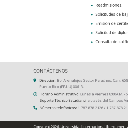
Readmisiones.
Solicitudes de ba
Emisión de certif
Solicitud de dipl
Consulta de calif
CONTÁCTENOS
Dirección:
Bo. Arenalejos Sector Palaches, Carr. 658
Puerto Rico (EE.UU) 00613.
Horario Administrativo:
Lunes a Viernes 8:00A.M. - 
Soporte Técnico Estudiantil
a través del Campus Vir
Números telefónicos:
1-787-878-2126 / 1-787-878-2
Copyright 2026.
Universidad Internacional Iberoameri