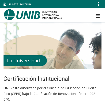
Pasar
En esta sección
al
contenido
Navegación
principal
principal
La Universidad
Certificación Institucional
UNIB está autorizada por el Consejo de Educación de Puerto
Rico (CEPR) bajo la Certificación de Renovación número 2021-
040.