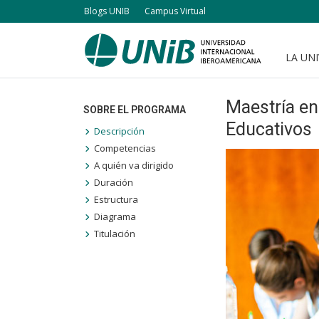
Pasar
Blogs UNIB
Campus Virtual
al
contenido
LA UN
Navegación
principal
principal
Maestría en
SOBRE EL PROGRAMA
Educativos
Descripción
Competencias
A quién va dirigido
Duración
Estructura
Diagrama
Titulación