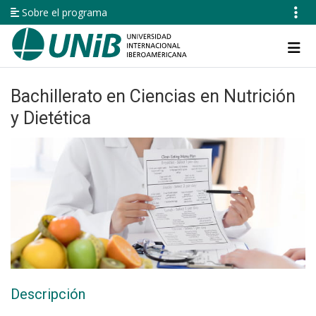
Pasar
Sobre el programa
al
contenido
Navegación
principal
principal
Bachillerato en Ciencias en Nutrición
y Dietética
Descripción