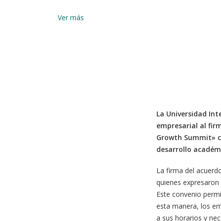
Ver más
La Universidad Int
empresarial al fir
Growth Summit» cel
desarrollo académi
La firma del acuerdo
quienes expresaron 
Este convenio permi
esta manera, los em
a sus horarios y ne