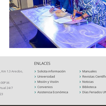
ENLACES
, Km 1.3 Arecibo,
Solicita información
Manuales
Universidad
Revistas Científ
Misión y Visión
Noticias
5:00P.M.
Convenios
Biblioteca
tual 24/7
Asistencia Económica
Días Feriados U
123