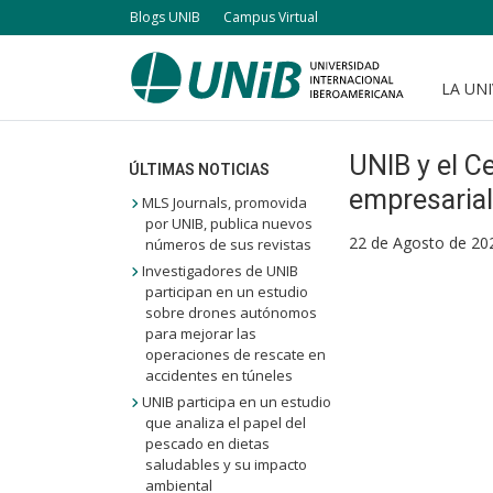
Pasar
Blogs UNIB
Campus Virtual
al
contenido
LA UN
Navegación
principal
principal
UNIB y el C
ÚLTIMAS NOTICIAS
empresarial
MLS Journals, promovida
por UNIB, publica nuevos
22 de Agosto de 20
números de sus revistas
Investigadores de UNIB
participan en un estudio
sobre drones autónomos
para mejorar las
operaciones de rescate en
accidentes en túneles
UNIB participa en un estudio
que analiza el papel del
pescado en dietas
saludables y su impacto
ambiental